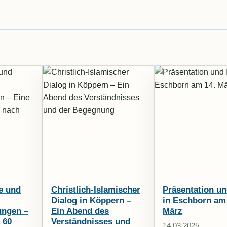
e und
Christlich-Islamischer
Präsentation und
i
Dialog in Köppern –
in Eschborn am
ungen –
Ein Abend des
März
 60
Verständnisses und
14.03.2025