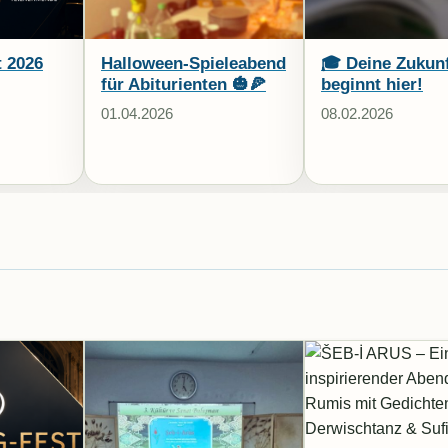
t 2026
Halloween-Spieleabend
🎓 Deine Zukun
für Abiturienten 🎃🍕
beginnt hier!
01.04.2026
08.02.2026