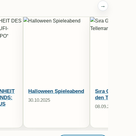
→
NHEIT
Halloween Spieleabend
Sıra Gecesi mit 
NDS:
den Tellerrand
30.10.2025
US
08.09.2024