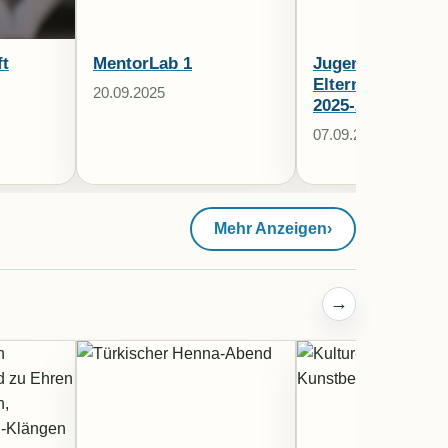
ft
MentorLab 1
Jugendplatform
Elterninformati
20.09.2025
2025-2026
07.09.2025
Mehr Anzeigen
›
→