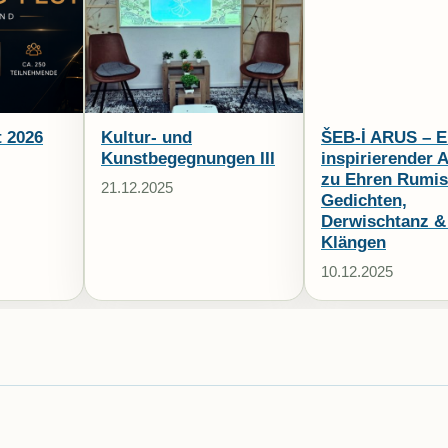
t 2026
Kultur- und
ŠEB-İ ARUS – E
Kunstbegegnungen III
inspirierender 
zu Ehren Rumis
21.12.2025
Gedichten,
Derwischtanz & 
Klängen
10.12.2025