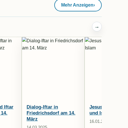
Mehr Anzeigen
›
→
 Iftar
Dialog-Iftar in
Jesus im Christ
 14.
Friedrichsdorf am 14.
und Islam
März
16.01.2025
14.03.2025