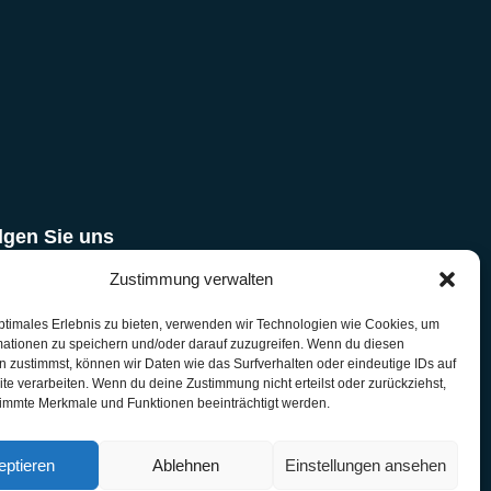
lgen Sie uns
Zustimmung verwalten
Folgen
›
ptimales Erlebnis zu bieten, verwenden wir Technologien wie Cookies, um
mationen zu speichern und/oder darauf zuzugreifen. Wenn du diesen
 zustimmst, können wir Daten wie das Surfverhalten oder eindeutige IDs auf
te verarbeiten. Wenn du deine Zustimmung nicht erteilst oder zurückziehst,
immte Merkmale und Funktionen beeinträchtigt werden.
paypal.me/rumiffm
›
eptieren
Ablehnen
Einstellungen ansehen