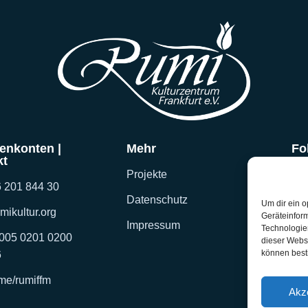
enkonten |
Mehr
Fo
kt
Projekte
 201 844 30
Datenschutz
Um dir ein o
mikultur.org
Geräteinfor
Impressum
Technologien
005 0201 0200
dieser Websi
können best
6
me/rumiffm
Akz